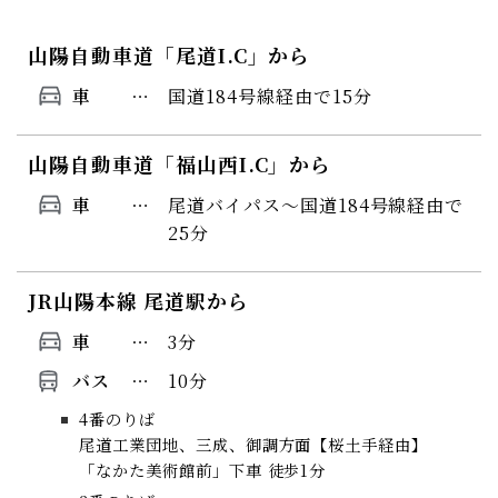
山陽自動車道「尾道I.C」から
車
国道184号線経由で15分
山陽自動車道「福山西I.C」から
車
尾道バイパス～国道184号線経由で
25分
JR山陽本線 尾道駅から
車
3分
バス
10分
4番のりば
尾道工業団地、三成、御調方面【桜土手経由】
「なかた美術館前」下車 徒歩1分